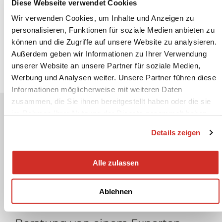
Diese Webseite verwendet Cookies
Expansionszusatzgefäß mit einem Nenninhalt
Wir verwenden Cookies, um Inhalte und Anzeigen zu
von 1500 liter.
personalisieren, Funktionen für soziale Medien anbieten zu
können und die Zugriffe auf unsere Website zu analysieren.
3D-Daten elko-mat eder EG(Z)-M
Außerdem geben wir Informationen zu Ihrer Verwendung
unserer Website an unsere Partner für soziale Medien,
Werbung und Analysen weiter. Unsere Partner führen diese
Informationen möglicherweise mit weiteren Daten
zusammen, die Sie ihnen bereitgestellt haben oder die sie
Haben Sie Fragen oder
im Rahmen Ihrer Nutzung der Dienste gesammelt haben.
benötigen Sie eine
Details zeigen
Beratung von einem
Alle zulassen
unserer Experten?
Ablehnen