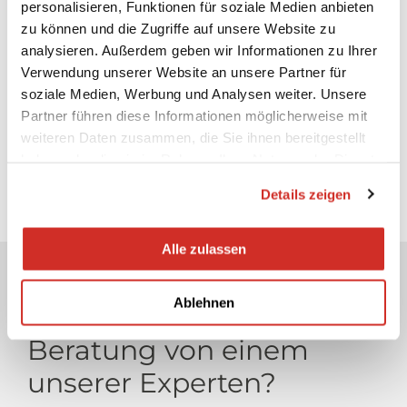
personalisieren, Funktionen für soziale Medien anbieten
zu können und die Zugriffe auf unsere Website zu
Unsere Expansionsautomaten sind bestimmt
analysieren. Außerdem geben wir Informationen zu Ihrer
zur aktiven Aufnahme des
Verwendung unserer Website an unsere Partner für
Ausdehnungsvolumens und zur
Druckkonstanthaltung in geschlossenen
soziale Medien, Werbung und Analysen weiter. Unsere
Warmwasserheizungs-, Klima und Kühlanlagen.
Partner führen diese Informationen möglicherweise mit
weiteren Daten zusammen, die Sie ihnen bereitgestellt
haben oder die sie im Rahmen Ihrer Nutzung der Dienste
Hier finden Sie unser komplettes
gesammelt haben.
Details zeigen
Angebot an Ausdehnungsgefäßen
Alle zulassen
Haben Sie Fragen oder
Ablehnen
benötigen Sie eine
Beratung von einem
unserer Experten?