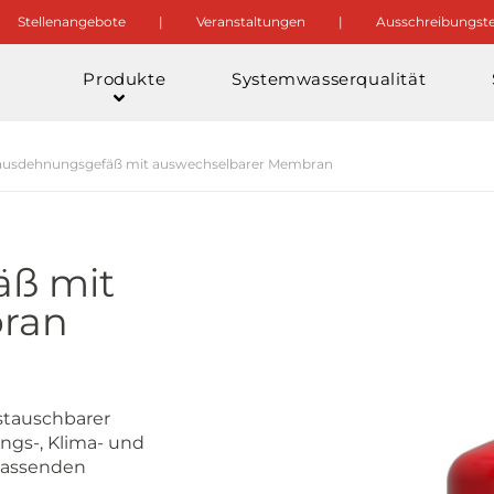
Stellenangebote
Veranstaltungen
Ausschreibungste
Produkte
Systemwasserqualität
kausdehnungsgefäß mit auswechselbarer Membran
ß mit
ran
stauschbarer
ngs-, Klima- und
 Passenden