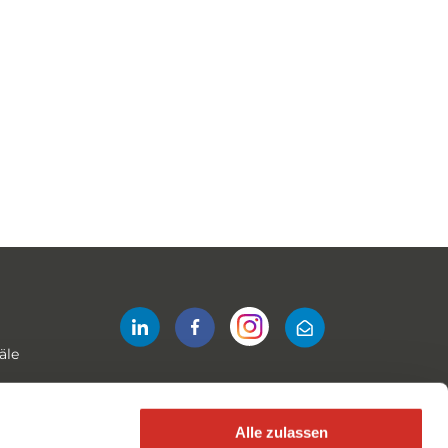
äle
Alle zulassen