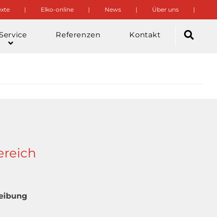
xte
Elko-online
News
Über uns
Service
Referenzen
Kontakt
ereich
reibung