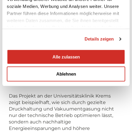
soziale Medien, Werbung und Analysen weiter. Unsere
Partner führen diese Informationen möglicherweise mit
weiteren Daten zusammen, die Sie ihnen bereitgestellt
haben oder die sie im Rahmen Ihrer Nutzung der Dienste
gesammelt haben.
Details zeigen
Das Ergebnis: einen
reibungsfreien
Alle zulassen
Anlagenbetrieb für die
nächsten 30 Jahre
Ablehnen
Das Projekt an der Universitätsklinik Krems
zeigt beispielhaft, wie sich durch gezielte
Druckhaltung und Vakuumentgasung nicht
nur der technische Betrieb optimieren lässt,
sondern auch nachhaltige
Energieeinsparungen und höhere