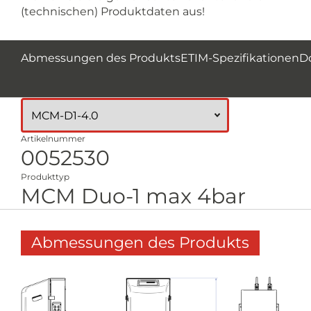
(technischen) Produktdaten aus!
Abmessungen des Produkts
ETIM-Spezifikationen
D
Artikelnummer
0052530
Produkttyp
MCM Duo-1 max 4bar
Abmessungen des Produkts