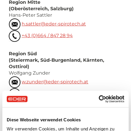
Region Mitte
(Oberösterreich, Salzburg)
Hans-Peter Sattler
h.sattler@eder-spirotech.at
+43 (0)664 / 847 28 94
Region Süd
(Steiermark, Süd-Burgenland, Kärnten,
Osttirol)
Wolfgang Zunder
w.zunder@eder-spirotech.at
+43 (0)664 / 887 928 24
Region West
(Nordtirol, Südtirol, Vorarlberg)
Diese Webseite verwendet Cookies
René Dohr
Wir verwenden Cookies, um Inhalte und Anzeigen zu